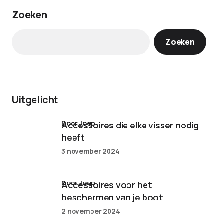
Zoeken
Zoeken
Uitgelicht
door Joep
Accessoires die elke visser nodig
heeft
3 november 2024
door Joep
Accessoires voor het
beschermen van je boot
2 november 2024