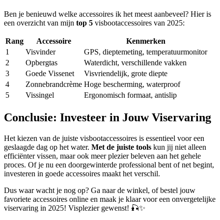
Ben je benieuwd welke accessoires ik het meest aanbeveel? Hier is
een overzicht van mijn
top 5
visbootaccessoires van 2025:
Rang
Accessoire
Kenmerken
1
Visvinder
GPS, dieptemeting, temperatuurmonitor
2
Opbergtas
Waterdicht, verschillende vakken
3
Goede Vissenet
Visvriendelijk, grote diepte
4
Zonnebrandcrème
Hoge bescherming, waterproof
5
Vissingel
Ergonomisch formaat, antislip
Conclusie: Investeer in Jouw Viservaring
Het kiezen van de juiste visbootaccessoires is essentieel voor een
geslaagde dag op het water.
Met de juiste tools
kun jij niet alleen
efficiënter vissen, maar ook meer plezier beleven aan het gehele
proces. Of je nu een doorgewinterde professional bent of net begint,
investeren in goede accessoires maakt het verschil.
Dus waar wacht je nog op? Ga naar de winkel, of bestel jouw
favoriete accessoires online en maak je klaar voor een onvergetelijke
viservaring in 2025! Visplezier gewenst! 🎣✨