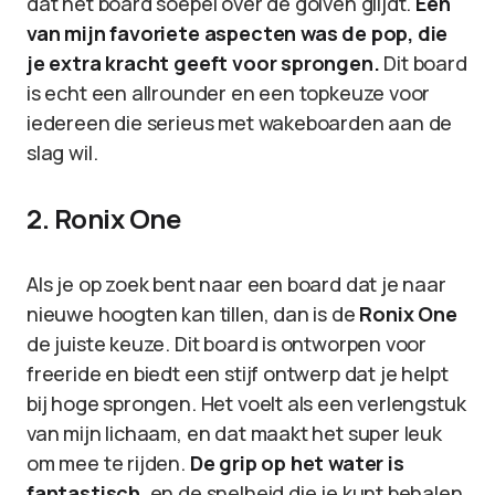
dat het board soepel over de golven glijdt.
Eén
van mijn favoriete aspecten was de pop, die
je extra kracht geeft voor sprongen.
Dit board
is echt een allrounder en een topkeuze voor
iedereen die serieus met wakeboarden aan de
slag wil.
2. Ronix One
Als je op zoek bent naar een board dat je naar
nieuwe hoogten kan tillen, dan is de
Ronix One
de juiste keuze. Dit board is ontworpen voor
freeride en biedt een stijf ontwerp dat je helpt
bij hoge sprongen. Het voelt als een verlengstuk
van mijn lichaam, en dat maakt het super leuk
om mee te rijden.
De grip op het water is
fantastisch
, en de snelheid die je kunt behalen,