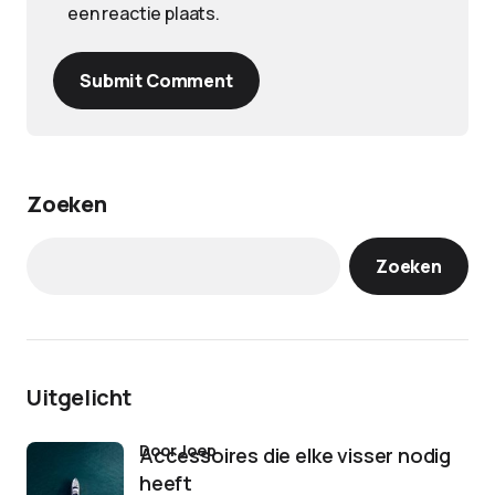
een reactie plaats.
Submit Comment
Zoeken
Zoeken
Uitgelicht
door Joep
Accessoires die elke visser nodig
heeft