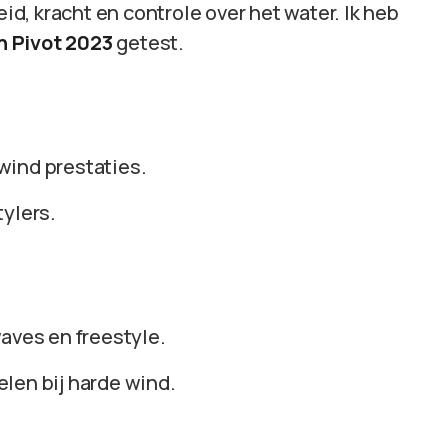
eid, kracht en controle over het water. Ik heb
h Pivot 2023
getest.
wind prestaties.
tylers.
waves en freestyle.
elen bij harde wind.