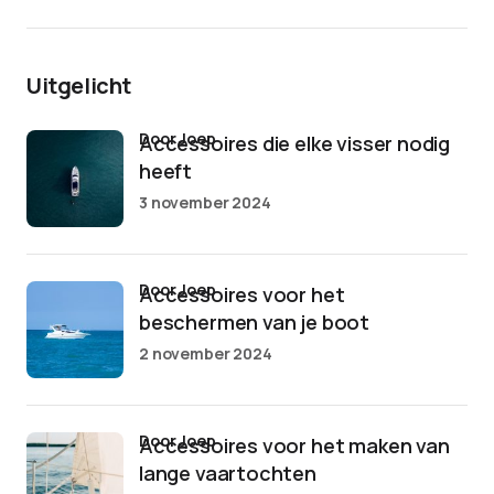
Uitgelicht
door Joep
Accessoires die elke visser nodig
heeft
3 november 2024
door Joep
Accessoires voor het
beschermen van je boot
2 november 2024
door Joep
Accessoires voor het maken van
lange vaartochten