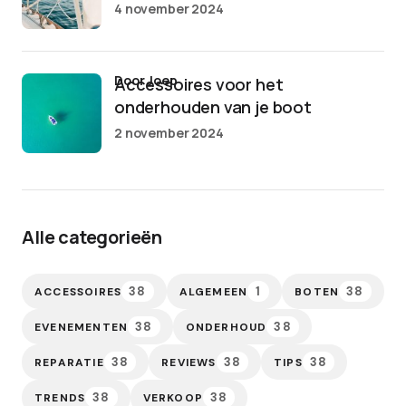
4 november 2024
door Joep
Accessoires voor het
onderhouden van je boot
2 november 2024
Alle categorieën
38
1
38
ACCESSOIRES
ALGEMEEN
BOTEN
38
38
EVENEMENTEN
ONDERHOUD
38
38
38
REPARATIE
REVIEWS
TIPS
38
38
TRENDS
VERKOOP