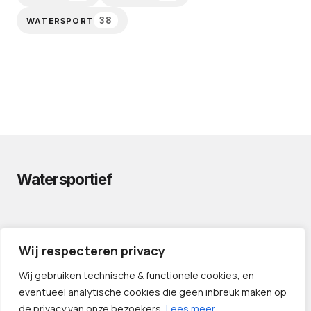
38
WATERSPORT
Watersportief
PRIVACYVERKLARING
Wij respecteren privacy
CONTACT
LINKS
Wij gebruiken technische & functionele cookies, en
eventueel analytische cookies die geen inbreuk maken op
de privacy van onze bezoekers.
Lees meer