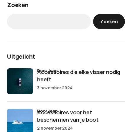
Zoeken
Zoeken
Uitgelicht
door Joep
Accessoires die elke visser nodig
heeft
3 november 2024
door Joep
Accessoires voor het
beschermen van je boot
2 november 2024