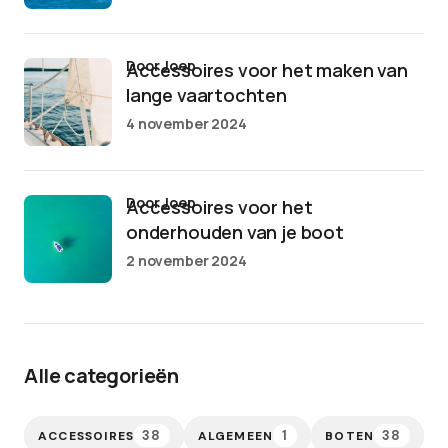
door Joep
Accessoires voor het maken van
lange vaartochten
4 november 2024
door Joep
Accessoires voor het
onderhouden van je boot
2 november 2024
Alle categorieën
38
1
38
ACCESSOIRES
ALGEMEEN
BOTEN