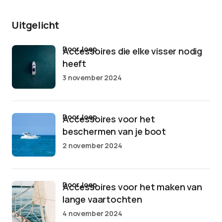
Uitgelicht
door Joep
Accessoires die elke visser nodig
heeft
3 november 2024
door Joep
Accessoires voor het
beschermen van je boot
2 november 2024
door Joep
Accessoires voor het maken van
lange vaartochten
4 november 2024