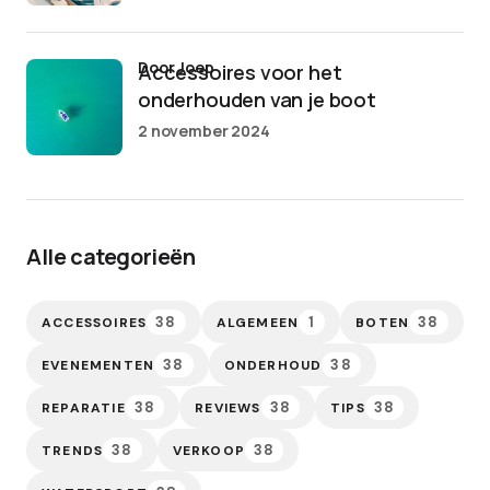
door Joep
Accessoires voor het
onderhouden van je boot
2 november 2024
Alle categorieën
38
1
38
ACCESSOIRES
ALGEMEEN
BOTEN
38
38
EVENEMENTEN
ONDERHOUD
38
38
38
REPARATIE
REVIEWS
TIPS
38
38
TRENDS
VERKOOP