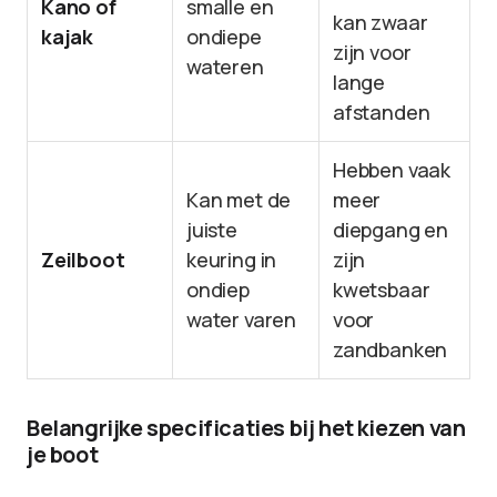
Kano of
smalle en
kan zwaar
kajak
ondiepe
zijn voor
wateren
lange
afstanden
Hebben vaak
Kan met de
meer
juiste
diepgang en
Zeilboot
keuring in
zijn
ondiep
kwetsbaar
water varen
voor
zandbanken
Belangrijke specificaties bij het kiezen van
je boot