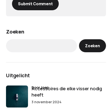
Submit Comment
Zoeken
Zoeken
Uitgelicht
door Joep
Accessoires die elke visser nodig
heeft
3 november 2024