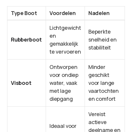
Type Boot
Voordelen
Nadelen
Lichtgewicht
Beperkte
en
Rubberboot
snelheid en
gemakkelijk
stabiliteit
te vervoeren
Ontworpen
Minder
voor ondiep
geschikt
Visboot
water, vaak
voor lange
met lage
vaartochten
diepgang
en comfort
Vereist
actieve
Ideaal voor
deelname en