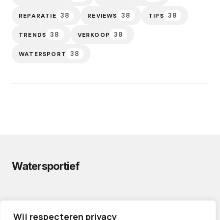
38
38
38
REPARATIE
REVIEWS
TIPS
38
38
TRENDS
VERKOOP
38
WATERSPORT
Watersportief
PRIVACYVERKLARING
Wij respecteren privacy
CONTACT