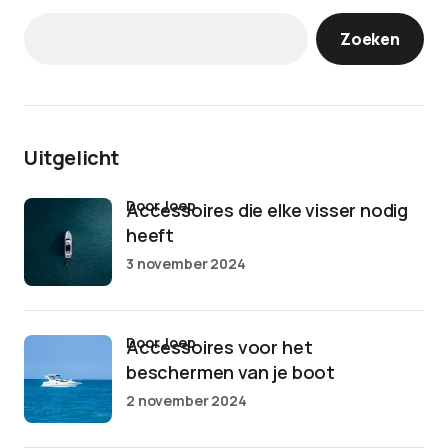
Zoeken
Uitgelicht
door Joep
Accessoires die elke visser nodig
heeft
3 november 2024
door Joep
Accessoires voor het
beschermen van je boot
2 november 2024