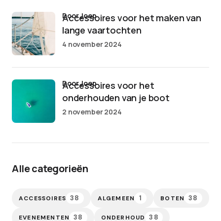
door Joep
Accessoires voor het maken van
lange vaartochten
4 november 2024
door Joep
Accessoires voor het
onderhouden van je boot
2 november 2024
Alle categorieën
38
1
38
ACCESSOIRES
ALGEMEEN
BOTEN
38
38
EVENEMENTEN
ONDERHOUD