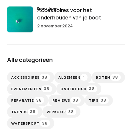
door Joep
Accessoires voor het
onderhouden van je boot
2 november 2024
Alle categorieën
38
1
38
ACCESSOIRES
ALGEMEEN
BOTEN
38
38
EVENEMENTEN
ONDERHOUD
38
38
38
REPARATIE
REVIEWS
TIPS
38
38
TRENDS
VERKOOP
38
WATERSPORT