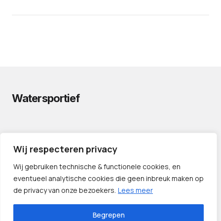
Watersportief
PRIVACYVERKLARING
Wij respecteren privacy
CONTACT
LINKS
Wij gebruiken technische & functionele cookies, en
eventueel analytische cookies die geen inbreuk maken op
de privacy van onze bezoekers.
Lees meer
Begrepen
©️ 2024 — Watersportief.