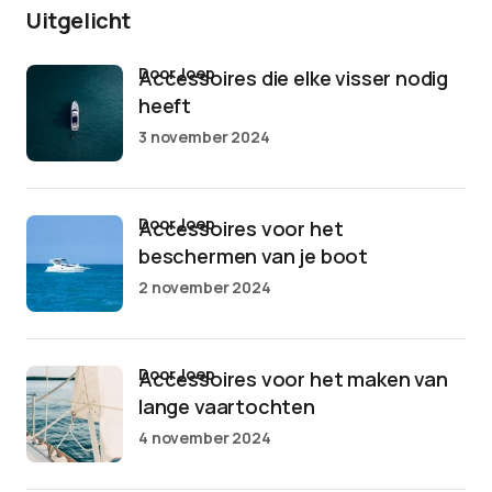
Uitgelicht
door Joep
Accessoires die elke visser nodig
heeft
3 november 2024
door Joep
Accessoires voor het
beschermen van je boot
2 november 2024
door Joep
Accessoires voor het maken van
lange vaartochten
4 november 2024