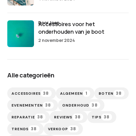
door Joep
Accessoires voor het
onderhouden van je boot
2 november 2024
Alle categorieën
38
1
38
ACCESSOIRES
ALGEMEEN
BOTEN
38
38
EVENEMENTEN
ONDERHOUD
38
38
38
REPARATIE
REVIEWS
TIPS
38
38
TRENDS
VERKOOP