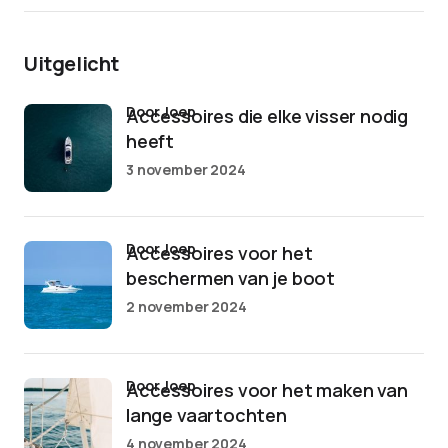
Uitgelicht
door Joep
Accessoires die elke visser nodig
heeft
3 november 2024
door Joep
Accessoires voor het
beschermen van je boot
2 november 2024
door Joep
Accessoires voor het maken van
lange vaartochten
4 november 2024