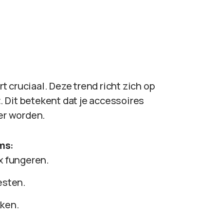
 cruciaal. Deze trend richt zich op
t
. Dit betekent dat je accessoires
ger worden.
ms:
x fungeren.
sten.
kken.