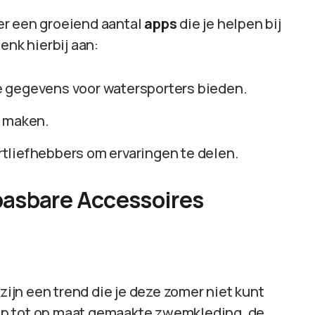
er een groeiend aantal
apps
die je helpen bij
enk hierbij aan:
e gegevens voor watersporters bieden.
k maken.
tliefhebbers om ervaringen te delen.
pasbare Accessoires
jn een trend die je deze zomer niet kunt
op tot op maat gemaakte zwemkleding, de