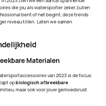
e. In 2023 zien we een aantal spannende
res die jou als watersporter zeker zullen
fessional bent of net begint, deze trends
ger niveau tillen. Laten we samen
delijkheid
reekbare Materialen
atersportaccessoires van 2023 is de focus
tapt op
biologisch afbreekbare
het milieu, maar ook voor jouw gemoedsrust