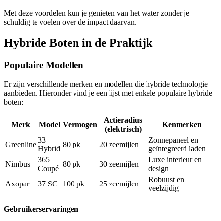
Met deze voordelen kun je genieten van het water zonder je
schuldig te voelen over de impact daarvan.
Hybride Boten in de Praktijk
Populaire Modellen
Er zijn verschillende merken en modellen die hybride technologie
aanbieden. Hieronder vind je een lijst met enkele populaire hybride
boten:
Actieradius
Merk
Model
Vermogen
Kenmerken
(elektrisch)
33
Zonnepaneel en
Greenline
80 pk
20 zeemijlen
Hybrid
geïntegreerd laden
365
Luxe interieur en
Nimbus
80 pk
30 zeemijlen
Coupé
design
Robuust en
Axopar
37 SC
100 pk
25 zeemijlen
veelzijdig
Gebruikerservaringen