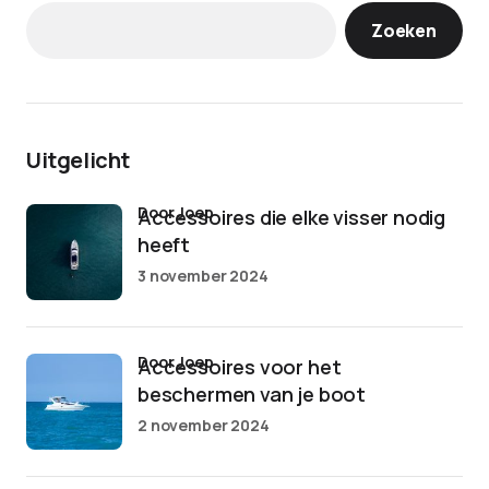
Zoeken
Uitgelicht
door Joep
Accessoires die elke visser nodig
heeft
3 november 2024
door Joep
Accessoires voor het
beschermen van je boot
2 november 2024