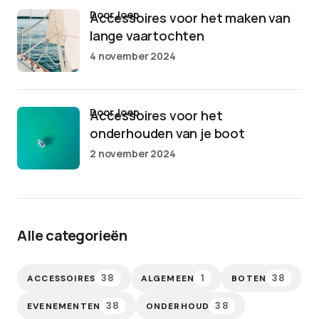
door Joep
Accessoires voor het maken van
lange vaartochten
4 november 2024
door Joep
Accessoires voor het
onderhouden van je boot
2 november 2024
Alle categorieën
38
1
38
ACCESSOIRES
ALGEMEEN
BOTEN
38
38
EVENEMENTEN
ONDERHOUD