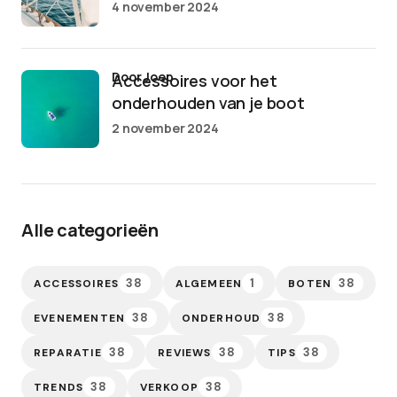
4 november 2024
door Joep
Accessoires voor het
onderhouden van je boot
2 november 2024
Alle categorieën
38
1
38
ACCESSOIRES
ALGEMEEN
BOTEN
38
38
EVENEMENTEN
ONDERHOUD
38
38
38
REPARATIE
REVIEWS
TIPS
38
38
TRENDS
VERKOOP