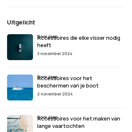
Uitgelicht
door Joep
Accessoires die elke visser nodig
heeft
3 november 2024
door Joep
Accessoires voor het
beschermen van je boot
2 november 2024
door Joep
Accessoires voor het maken van
lange vaartochten