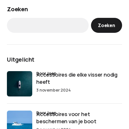
Zoeken
Zoeken
Uitgelicht
door Joep
Accessoires die elke visser nodig
heeft
3 november 2024
door Joep
Accessoires voor het
beschermen van je boot