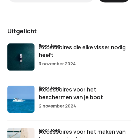
Uitgelicht
door Joep
Accessoires die elke visser nodig
heeft
3 november 2024
door Joep
Accessoires voor het
beschermen van je boot
2 november 2024
door Joep
Accessoires voor het maken van