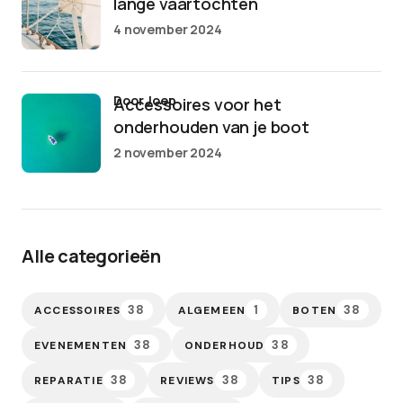
lange vaartochten
4 november 2024
door Joep
Accessoires voor het
onderhouden van je boot
2 november 2024
Alle categorieën
38
1
38
ACCESSOIRES
ALGEMEEN
BOTEN
38
38
EVENEMENTEN
ONDERHOUD
38
38
38
REPARATIE
REVIEWS
TIPS