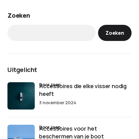
Zoeken
Zoeken
Uitgelicht
door Joep
Accessoires die elke visser nodig
heeft
3 november 2024
door Joep
Accessoires voor het
beschermen van je boot