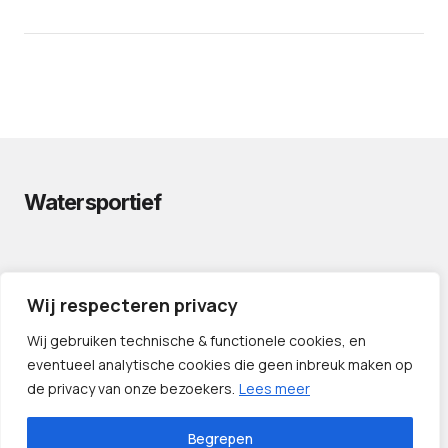
Watersportief
PRIVACYVERKLARING
Wij respecteren privacy
CONTACT
LINKS
Wij gebruiken technische & functionele cookies, en
eventueel analytische cookies die geen inbreuk maken op
de privacy van onze bezoekers.
Lees meer
Begrepen
©️ 2024 — Watersportief.