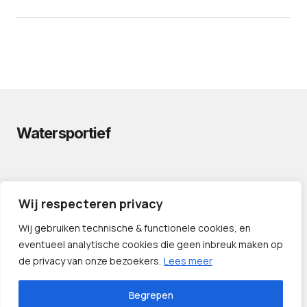
Watersportief
PRIVACYVERKLARING
Wij respecteren privacy
CONTACT
LINKS
Wij gebruiken technische & functionele cookies, en
eventueel analytische cookies die geen inbreuk maken op
de privacy van onze bezoekers.
Lees meer
Begrepen
©️ 2024 — Watersportief.