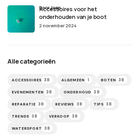
door Joep
Accessoires voor het
onderhouden van je boot
2 november 2024
Alle categorieën
38
1
38
ACCESSOIRES
ALGEMEEN
BOTEN
38
38
EVENEMENTEN
ONDERHOUD
38
38
38
REPARATIE
REVIEWS
TIPS
38
38
TRENDS
VERKOOP
38
WATERSPORT