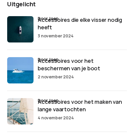
Uitgelicht
door Joep
Accessoires die elke visser nodig
heeft
3 november 2024
door Joep
Accessoires voor het
beschermen van je boot
2 november 2024
door Joep
Accessoires voor het maken van
lange vaartochten
4 november 2024