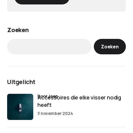
Zoeken
Zoeken
Uitgelicht
door Joep
Accessoires die elke visser nodig
heeft
3 november 2024