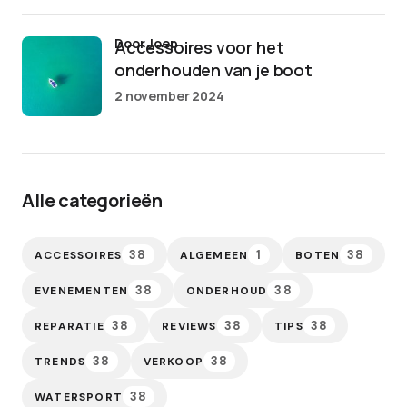
door Joep
Accessoires voor het
onderhouden van je boot
2 november 2024
Alle categorieën
38
1
38
ACCESSOIRES
ALGEMEEN
BOTEN
38
38
EVENEMENTEN
ONDERHOUD
38
38
38
REPARATIE
REVIEWS
TIPS
38
38
TRENDS
VERKOOP
38
WATERSPORT