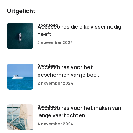
Uitgelicht
door Joep
Accessoires die elke visser nodig
heeft
3 november 2024
door Joep
Accessoires voor het
beschermen van je boot
2 november 2024
door Joep
Accessoires voor het maken van
lange vaartochten
4 november 2024