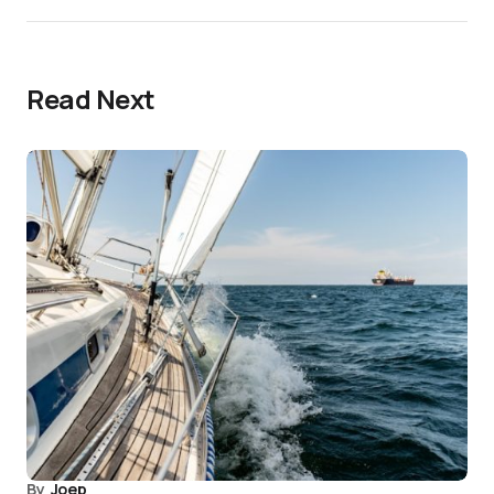
Read Next
By
Joep