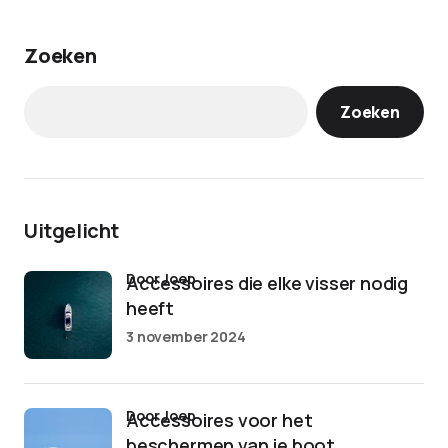
Zoeken
Zoeken
Uitgelicht
door Joep
Accessoires die elke visser nodig
heeft
3 november 2024
door Joep
Accessoires voor het
beschermen van je boot