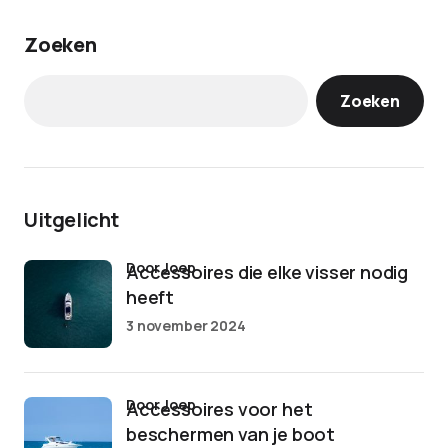
Zoeken
Zoeken
Uitgelicht
door Joep
Accessoires die elke visser nodig
heeft
3 november 2024
door Joep
Accessoires voor het
beschermen van je boot