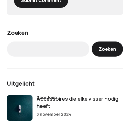
Submit Comment
Zoeken
Zoeken
Uitgelicht
door Joep
Accessoires die elke visser nodig
heeft
3 november 2024