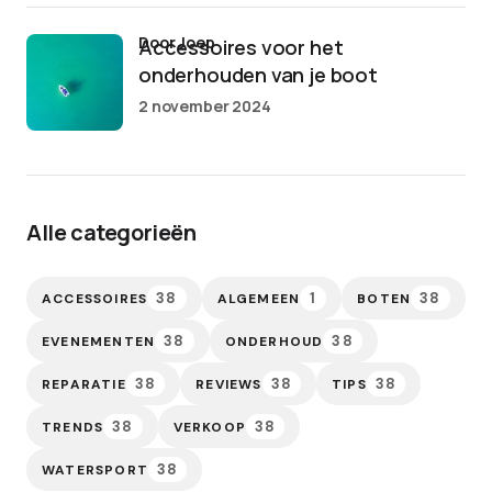
door Joep
Accessoires voor het
onderhouden van je boot
2 november 2024
Alle categorieën
38
1
38
ACCESSOIRES
ALGEMEEN
BOTEN
38
38
EVENEMENTEN
ONDERHOUD
38
38
38
REPARATIE
REVIEWS
TIPS
38
38
TRENDS
VERKOOP
38
WATERSPORT