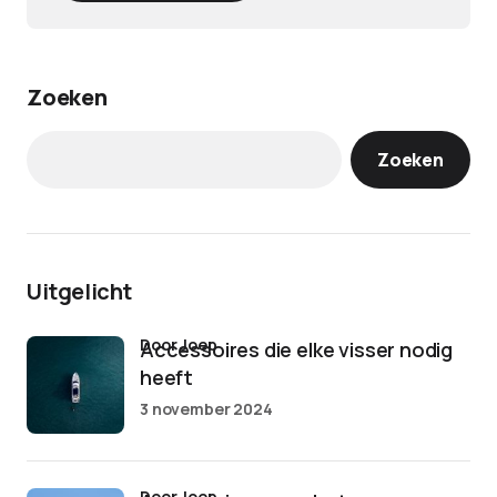
Zoeken
Zoeken
Uitgelicht
door Joep
Accessoires die elke visser nodig
heeft
3 november 2024
door Joep