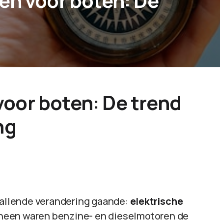
en voor boten: De
voor boten: De trend
ng
pvallende verandering gaande:
elektrische
rheen waren benzine- en dieselmotoren de