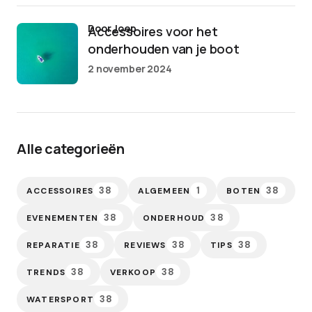
door Joep
Accessoires voor het
onderhouden van je boot
2 november 2024
Alle categorieën
38
1
38
ACCESSOIRES
ALGEMEEN
BOTEN
38
38
EVENEMENTEN
ONDERHOUD
38
38
38
REPARATIE
REVIEWS
TIPS
38
38
TRENDS
VERKOOP
38
WATERSPORT