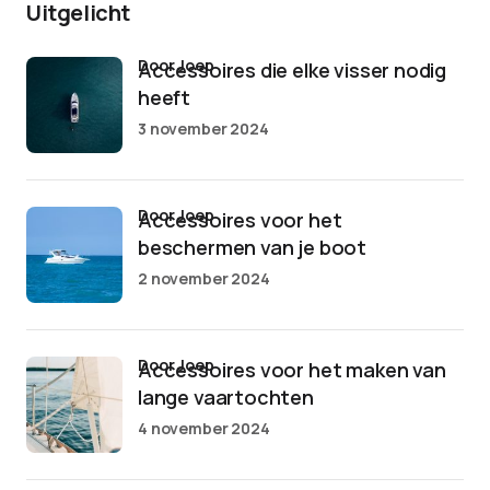
Uitgelicht
door Joep
Accessoires die elke visser nodig
heeft
3 november 2024
door Joep
Accessoires voor het
beschermen van je boot
2 november 2024
door Joep
Accessoires voor het maken van
lange vaartochten
4 november 2024