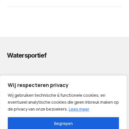
Watersportief
PRIVACYVERKLARING
Wij respecteren privacy
CONTACT
LINKS
Wij gebruiken technische & functionele cookies, en
eventueel analytische cookies die geen inbreuk maken op
de privacy van onze bezoekers.
Lees meer
Begrepen
©️ 2024 — Watersportief.