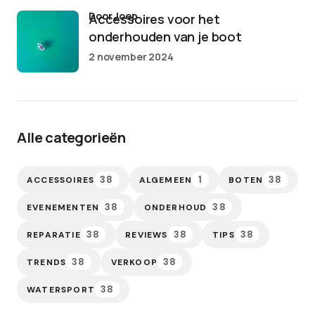
door Joep
Accessoires voor het
onderhouden van je boot
2 november 2024
Alle categorieën
38
1
38
ACCESSOIRES
ALGEMEEN
BOTEN
38
38
EVENEMENTEN
ONDERHOUD
38
38
38
REPARATIE
REVIEWS
TIPS
38
38
TRENDS
VERKOOP
38
WATERSPORT