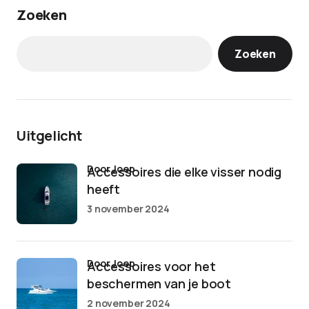
Zoeken
Zoeken
Uitgelicht
door Joep
Accessoires die elke visser nodig
heeft
3 november 2024
door Joep
Accessoires voor het
beschermen van je boot
2 november 2024