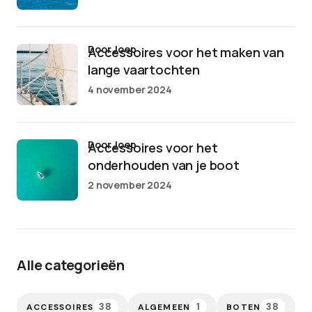
door Joep
Accessoires voor het maken van
lange vaartochten
4 november 2024
door Joep
Accessoires voor het
onderhouden van je boot
2 november 2024
Alle categorieën
38
1
38
ACCESSOIRES
ALGEMEEN
BOTEN