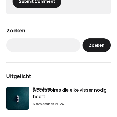
Submit Comment
Zoeken
Zoeken
Uitgelicht
door Joep
Accessoires die elke visser nodig
heeft
3 november 2024