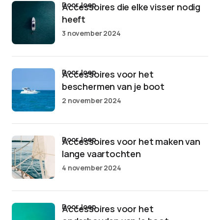
door Joep
Accessoires die elke visser nodig
heeft
3 november 2024
door Joep
Accessoires voor het
beschermen van je boot
2 november 2024
door Joep
Accessoires voor het maken van
lange vaartochten
4 november 2024
door Joep
Accessoires voor het